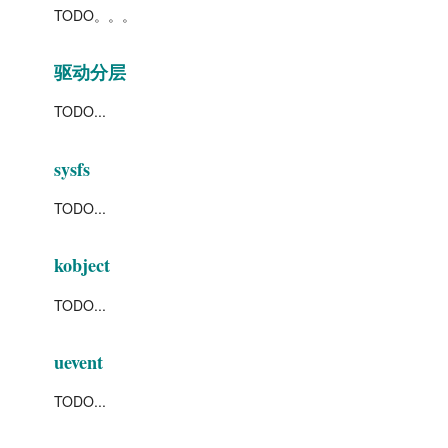
TODO。。。
驱动分层
TODO...
sysfs
TODO...
kobject
TODO...
uevent
TODO...